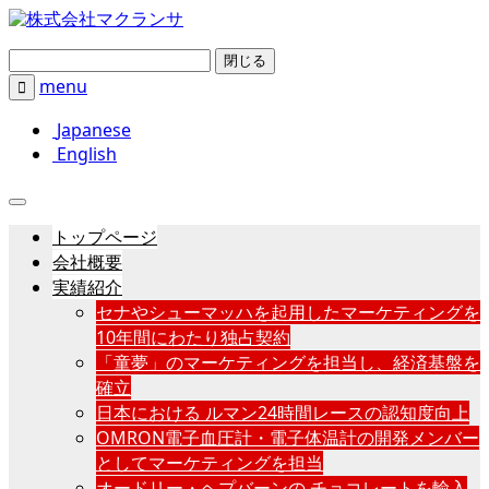
閉じる
menu

Japanese
English
トップページ
会社概要
実績紹介
セナやシューマッハを起用したマーケティングを
10年間にわたり独占契約
「童夢」のマーケティングを担当し、経済基盤を
確立
日本における ルマン24時間レースの認知度向上
OMRON電子血圧計・電子体温計の開発メンバー
としてマーケティングを担当
オードリー・ヘプバーンの チョコレートを輸入