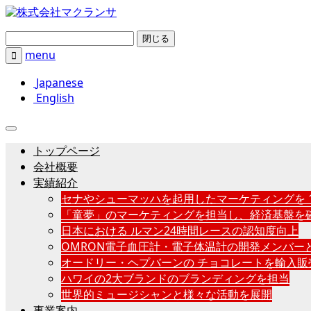
閉じる
menu

Japanese
English
トップページ
会社概要
実績紹介
セナやシューマッハを起用したマーケティングを 
「童夢」のマーケティングを担当し、経済基盤を
日本における ルマン24時間レースの認知度向上
OMRON電子血圧計・電子体温計の開発メンバー
オードリー・ヘプバーンの チョコレートを輸入販
ハワイの2大ブランドのブランディングを担当
世界的ミュージシャンと様々な活動を展開
事業案内