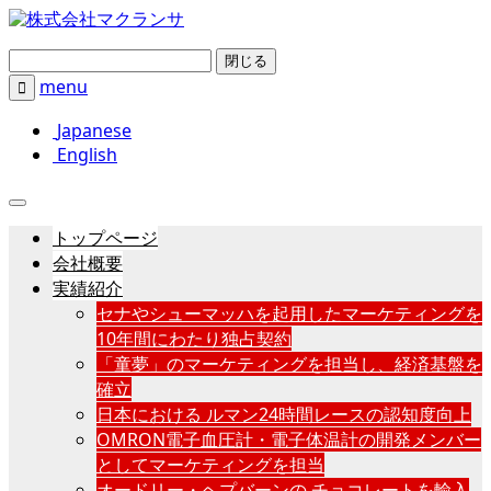
閉じる
menu

Japanese
English
トップページ
会社概要
実績紹介
セナやシューマッハを起用したマーケティングを
10年間にわたり独占契約
「童夢」のマーケティングを担当し、経済基盤を
確立
日本における ルマン24時間レースの認知度向上
OMRON電子血圧計・電子体温計の開発メンバー
としてマーケティングを担当
オードリー・ヘプバーンの チョコレートを輸入